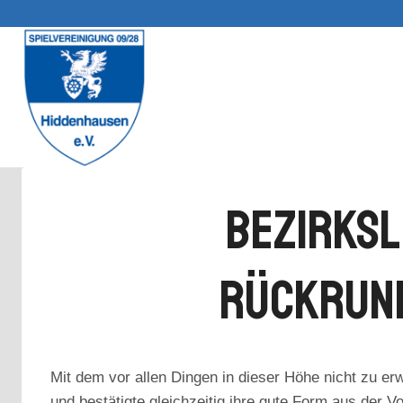
Zum
Inhalt
springen
Bezirksl
Rückrund
Mit dem vor allen Dingen in dieser Höhe nicht zu e
und bestätigte gleichzeitig ihre gute Form aus der