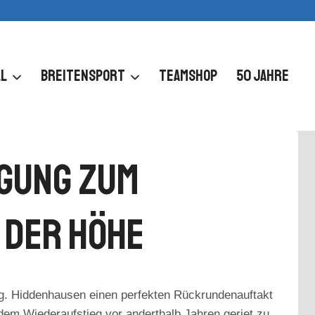
L
BREITENSPORT
TEAMSHOP
50 JAHRE
igung Zum
 Der Höhe
pvg. Hiddenhausen einen perfekten Rückrundenauftakt
dem Wiederaufstieg vor anderthalb Jahren geriet zu