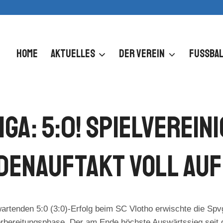
HOME
AKTUELLES
DER VEREIN
FUSSBAL
iga: 5:0! Spielverein
enauftakt Voll Auf
rwartenden 5:0 (3:0)-Erfolg beim SC Vlotho erwischte die S
 Vorbereitungsphase. Der am Ende höchste Auswärtssieg seit 