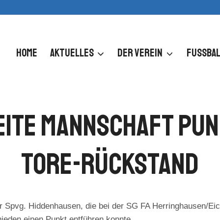
HOME
AKTUELLES
DER VEREIN
FUSSBAL
weite Mannschaft Pun
Tore-Rückstand
 Spvg. Hiddenhausen, die bei der SG FA Herringhausen/Eickum
ieden einen Punkt entführen konnte.