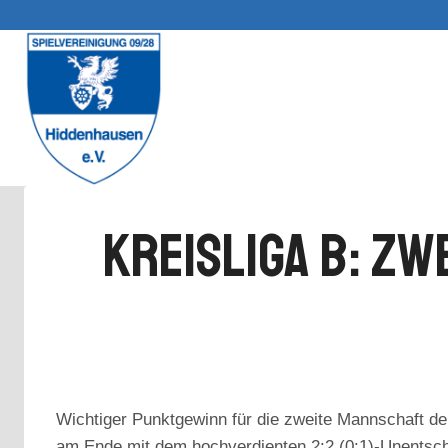
Zum
Inhalt
springen
Kreisliga B: Z
Wichtiger Punktgewinn für die zweite Mannschaft der
am Ende mit dem hochverdienten 2:2 (0:1)-Unentsch