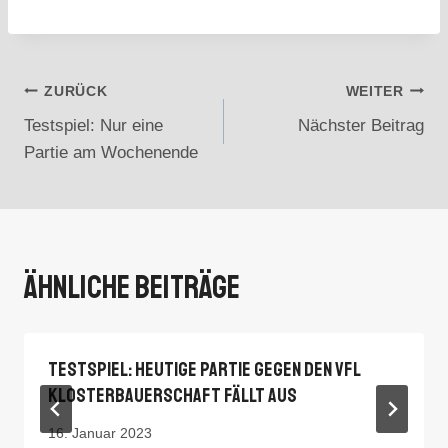
Beitragsnavigation
ZURÜCK
WEITER
Testspiel: Nur eine
Nächster Beitrag
Partie am Wochenende
Ähnliche Beiträge
Testspiel: Heutige Partie Gegen Den VfL
Klosterbauerschaft Fällt Aus
16. Januar 2023