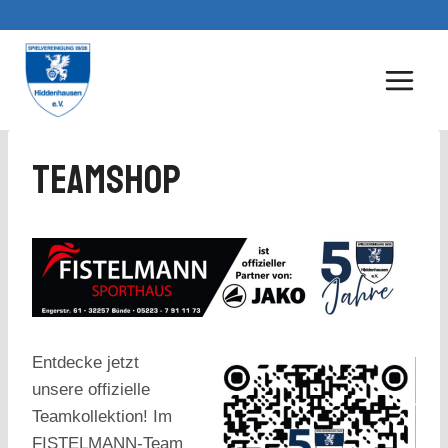
Zum
Inhalt
springen
Teamshop
Entdecke jetzt
unsere offizielle
Teamkollektion! Im
FISTELMANN‑Team