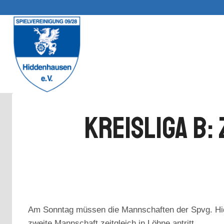
Zum
Inhalt
springen
Kreisliga B:
Am Sonntag müssen die Mannschaften der Spvg. Hidd
zweite Mannschaft zeitgleich in Löhne antritt.