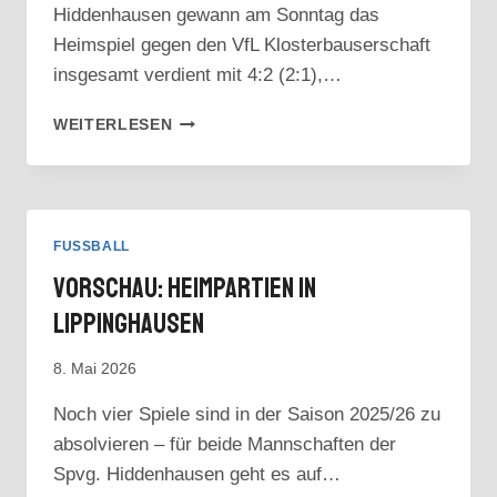
Hiddenhausen gewann am Sonntag das
Heimspiel gegen den VfL Klosterbauserschaft
insgesamt verdient mit 4:2 (2:1),…
KREISLIGA
WEITERLESEN
B:
ZWEITE
MANNSCHAFT
SIEGT
NACH
FUSSBALL
HARTEM
Vorschau: Heimpartien In
KAMPF
Lippinghausen
8. Mai 2026
Noch vier Spiele sind in der Saison 2025/26 zu
absolvieren – für beide Mannschaften der
Spvg. Hiddenhausen geht es auf…