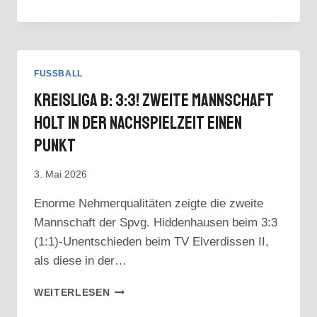
6:2!
TORWART
TIM
VIERGUTZ
HÄLT
FUSSBALL
ZWEI
Kreisliga B: 3:3! Zweite Mannschaft
(!)
ELFMETER
Holt In Der Nachspielzeit Einen
DES
Punkt
GEGNERS
3. Mai 2026
Enorme Nehmerqualitäten zeigte die zweite
Mannschaft der Spvg. Hiddenhausen beim 3:3
(1:1)-Unentschieden beim TV Elverdissen II,
als diese in der…
KREISLIGA
WEITERLESEN
B: