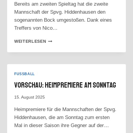
Bereits am zweiten Spieltag hat die zweite
Mannschaft der Spvg. Hiddenhausen den
sogenannten Bock umgestoßen. Dank eines
Treffers von Nico…
KREISLIGA
WEITERLESEN
B:
1:0!
NICO
TÖTEMEIERS
SCHUSS
FUSSBALL
INS
Vorschau: Heimpremiere Am Sonntag
GLÜCK
15. August 2025
Heimpremiere für die Mannschaften der Spvg.
Hiddenhausen, die am Sonntag zum ersten
Mal in dieser Saison ihre Gegner auf der…