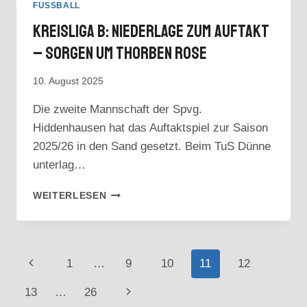
FUSSBALL
Kreisliga B: Niederlage Zum Auftakt
– Sorgen Um Thorben Rose
10. August 2025
Die zweite Mannschaft der Spvg.
Hiddenhausen hat das Auftaktspiel zur Saison
2025/26 in den Sand gesetzt. Beim TuS Dünne
unterlag…
KREISLIGA
WEITERLESEN
B:
NIEDERLAGE
ZUM
AUFTAKT
Seitennavigation
Vorherige
1
…
9
10
11
12
–
SORGEN
Seite
Nächste
13
…
26
UM