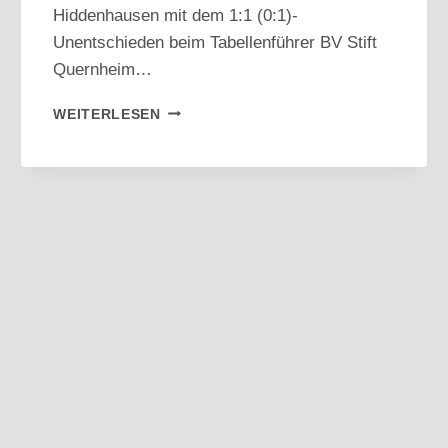
Hiddenhausen mit dem 1:1 (0:1)-
Unentschieden beim Tabellenführer BV Stift
Quernheim…
BEZIRKSLIGA:
WEITERLESEN
HIDDENHAUSEN
PUNKTET
BEIM
TABELLENFÜHRER