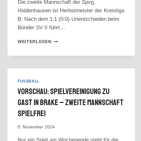
Die zweite Mannschaft der Spvg.
Hiddenhausen ist Herbstmeister der Kreisliga
B: Nach dem 1:1 (0:0)-Unentschieden beim
Bünder SV II führt…
KREISLIGA
WEITERLESEN
B:
ZWEITE
MANNSCHAFT
NACH
REMIS
HERBSTMEISTER
FUSSBALL
Vorschau: Spielvereinigung Zu
Gast In Brake – Zweite Mannschaft
Spielfrei
8. November 2024
Nur ein Spiel am Wochenende steht für die