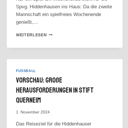
Spvg. Hiddenhausen ins Haus: Da die zweite
Mannschaft ein spielfreies Wochenende
genießt,…
VORSCHAU:
WEITERLESEN
SPIELVEREINIGUNG
ZU
GAST
IN
BRAKE
–
FUSSBALL
ZWEITE
Vorschau: Große
MANNSCHAFT
SPIELFREI
Herausforderungen In Stift
Querneim
1. November 2024
Das Reiseziel für die Hiddenhauser