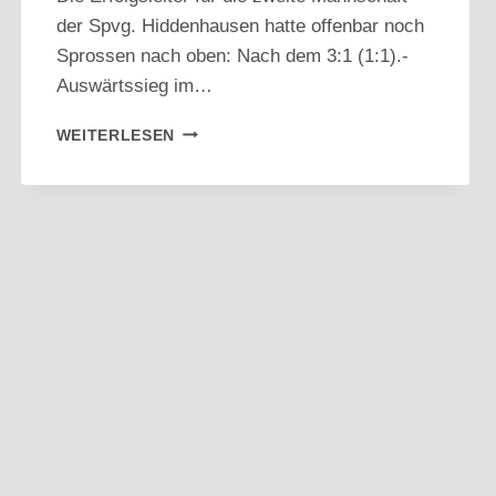
der Spvg. Hiddenhausen hatte offenbar noch
Sprossen nach oben: Nach dem 3:1 (1:1).-
Auswärtssieg im…
KREISLIGA
WEITERLESEN
B:
ZWEITE
MANNSCHAFT
NACH
AUSWÄRTSSIEG
NEUER
TABELLENFÜHRER