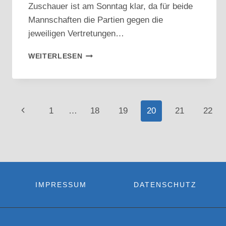
Zuschauer ist am Sonntag klar, da für beide
Mannschaften die Partien gegen die
jeweiligen Vertretungen…
VORSCHAU:
WEITERLESEN
GROSSE H
ERAUSFORDERUNGEN I
N S
TIFT Q
Seitennavigation
UERNEIM
Vorherige
1
…
18
19
20
21
22
Seite
IMPRESSUM
DATENSCHUTZ