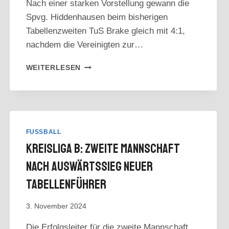
Nach einer starken Vorstellung gewann die
Spvg. Hiddenhausen beim bisherigen
Tabellenzweiten TuS Brake gleich mit 4:1,
nachdem die Vereinigten zur…
BEZIRKSLIGA:
WEITERLESEN
RINNELT-
TRAUMTOR
EBNET
WEG
ZUM
SIEG
FUSSBALL
Kreisliga B: Zweite Mannschaft
Nach Auswärtssieg Neuer
Tabellenführer
3. November 2024
Die Erfolgsleiter für die zweite Mannschaft