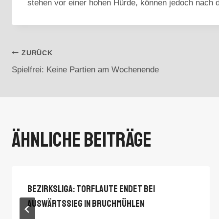
stehen vor einer hohen Hürde, können jedoch nach d
Beitragsnavigation
ZURÜCK
Spielfrei: Keine Partien am Wochenende
Ähnliche Beiträge
Bezirksliga: Torflaute Endet Bei
Auswärtssieg In Bruchmühlen