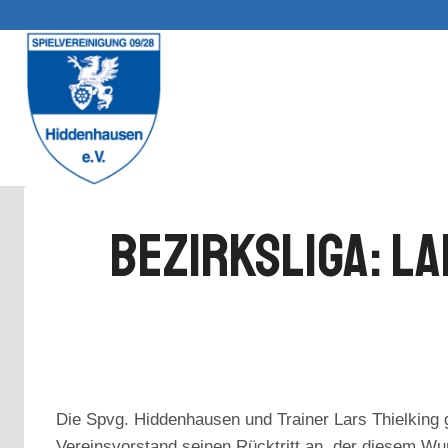
Zum
Inhalt
springen
Bezirksliga: La
Die Spvg. Hiddenhausen und Trainer Lars Thielking 
Vereinsvorstand seinen Rücktritt an, der diesem Wu