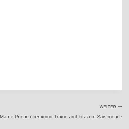
WEITER
: Marco Priebe übernimmt Traineramt bis zum Saisonende