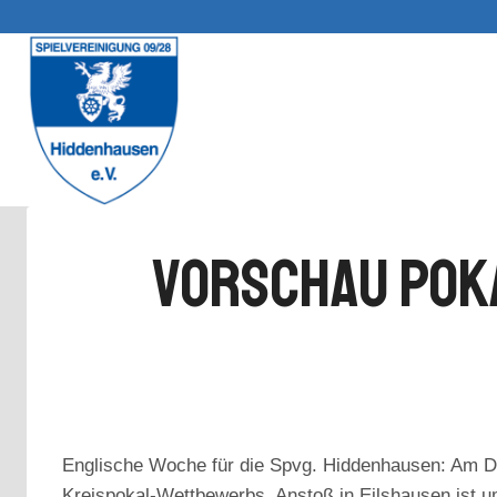
Zum
Inhalt
springen
Vorschau Poka
Englische Woche für die Spvg. Hiddenhausen: Am Do
Kreispokal-Wettbewerbs. Anstoß in Eilshausen ist u